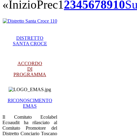
«
Inizio
Prec
1
2
3
4
5
6
7
8
9
10
Su
DISTRETTO
SANTA CROCE
ACCORDO
DI
PROGRAMMA
RICONOSCIMENTO
EMAS
Il Comitato Ecolabel
Ecoaudit ha rilasciato al
Comitato Promotore del
Distretto Conciario Toscano