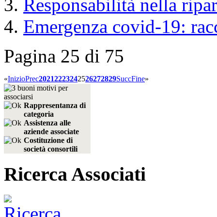
Responsabilità nella ripa
Emergenza covid-19: racc
Pagina 25 di 75
«
Inizio
Prec
20
21
22
23
24
25
26
27
28
29
Succ
Fine
»
Rappresentanza di
categoria
Assistenza alle
aziende associate
Costituzione di
società consortili
Ricerca Associati