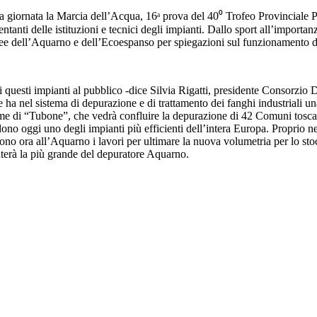
 giornata la Marcia dell’Acqua, 16ᵃ prova del 40⁰ Trofeo Provinciale Po
ntanti delle istituzioni e tecnici degli impianti. Dallo sport all’importanz
 aree dell’Aquarno e dell’Ecoespanso per spiegazioni sul funzionamento 
i questi impianti al pubblico -dice Silvia Rigatti, presidente Consorzio D
che ha nel sistema di depurazione e di trattamento dei fanghi industriali u
e di “Tubone”, che vedrà confluire la depurazione di 42 Comuni toscani,
endono oggi uno degli impianti più efficienti dell’intera Europa. Proprio
o ora all’Aquarno i lavori per ultimare la nuova volumetria per lo sto
nterà la più grande del depuratore Aquarno.