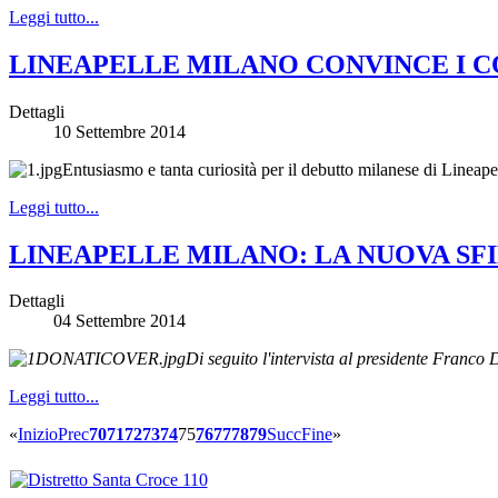
Leggi tutto...
LINEAPELLE MILANO CONVINCE I C
Dettagli
10 Settembre 2014
Entusiasmo e tanta curiosità per il debutto milanese di Lineape
Leggi tutto...
LINEAPELLE MILANO: LA NUOVA SFI
Dettagli
04 Settembre 2014
Di seguito l'intervista al presidente Franco
Leggi tutto...
«
Inizio
Prec
70
71
72
73
74
75
76
77
78
79
Succ
Fine
»