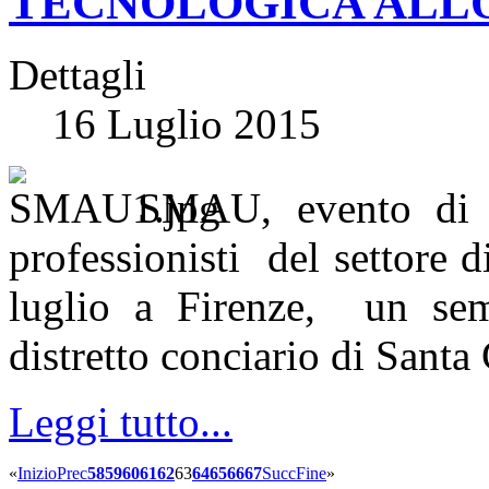
TECNOLOGICA ALL
Dettagli
16 Luglio 2015
SMAU, evento di ri
professionisti del settore d
luglio a Firenze, un semi
distretto conciario di Santa
Leggi tutto...
«
Inizio
Prec
58
59
60
61
62
63
64
65
66
67
Succ
Fine
»